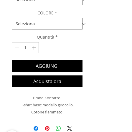
COLORE
*
Quantità
*
AGGIUNGI
Acquista ora
Brand Kontatto.

T-shirt basic modello girocollo.

Cotone fiammato.

Manica corta.
