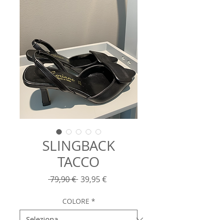
SLINGBACK
TACCO
Prezzo
Prezzo
 79,90 € 
39,95 €
regolare
scontato
COLORE
*