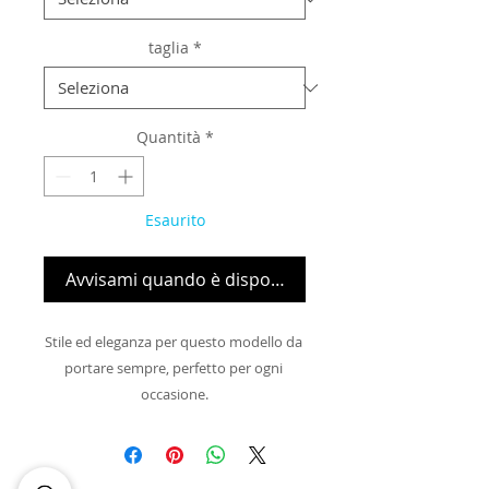
taglia
*
Quantità
*
Esaurito
Avvisami quando è disponibile
Stile ed eleganza per questo modello da 
portare sempre, perfetto per ogni 
occasione.

Realizzate in pelle con silhouette 
affusolata e decorazione sulla tomaia.

Tacco 4 cm.
