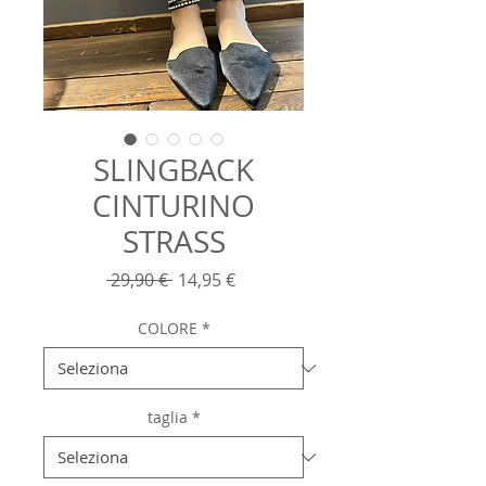
SLINGBACK
CINTURINO
STRASS
Prezzo
Prezzo
 29,90 € 
14,95 €
regolare
scontato
COLORE
*
taglia
*