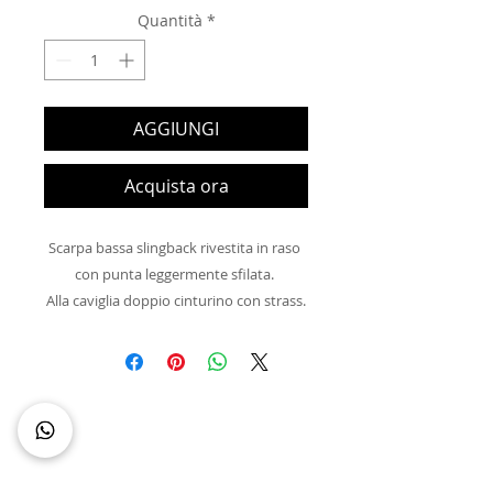
Quantità
*
AGGIUNGI
Acquista ora
Scarpa bassa slingback rivestita in raso 
con punta leggermente sfilata. 

Alla caviglia doppio cinturino con strass.

Suola gommata.

Calzata regolare.