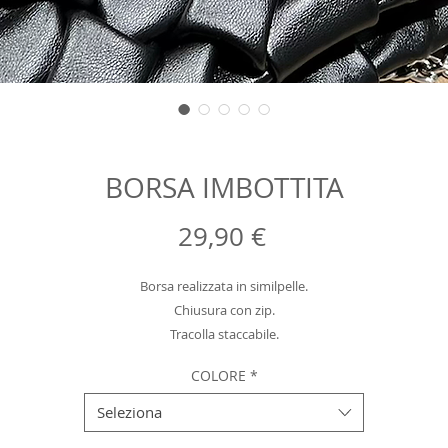
BORSA IMBOTTITA
Prezzo
29,90 €
Borsa realizzata in similpelle.

Chiusura con zip.

Tracolla staccabile.

Accessori colore argento.

COLORE
*
Interno foderato con tessuto colore nero e doppia taschina. 

Seleziona
MISURE 
