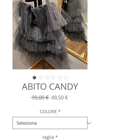
ABITO CANDY
Prezzo
Prezzo
 99,00 € 
49,50 €
regolare
scontato
COLORE
*
taglia
*